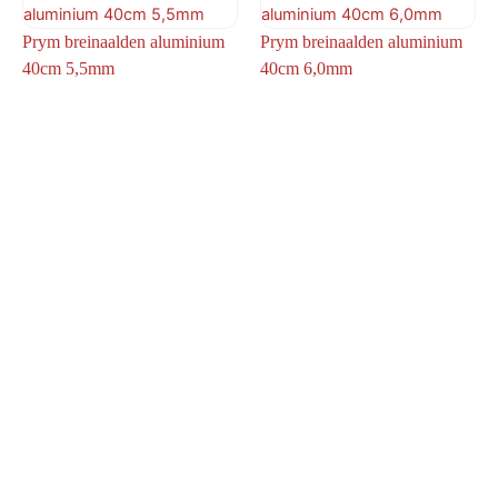
Prym breinaalden aluminium
Prym breinaalden aluminium
40cm 5,5mm
40cm 6,0mm
€
5,20
€
5,20
Prym breinaalden aluminium
Prym breinaalden aluminium
40cm 6,5mm
40cm 7,0mm
€
5,20
€
5,20
1
2
→
Copyright © 2026 De Wol Beer |
Verzending
|
Algemene
voorwaarden