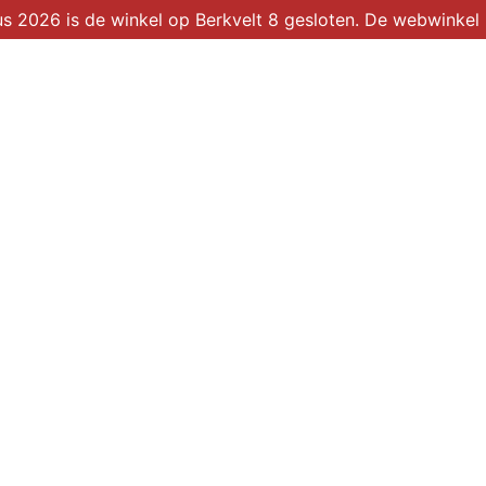
2026 is de winkel op Berkvelt 8 gesloten. De webwinkel b
Winkel
Over ons