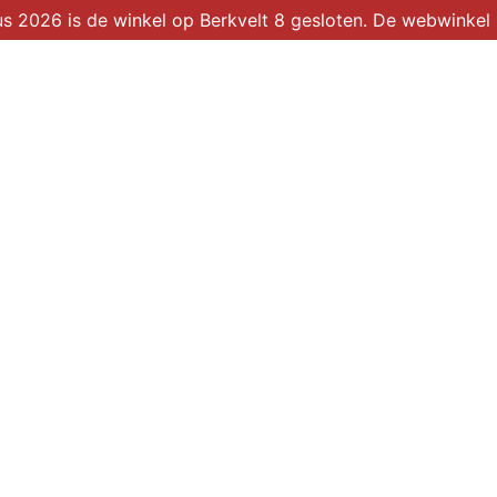
2026 is de winkel op Berkvelt 8 gesloten. De webwinkel b
Winkel
Over ons