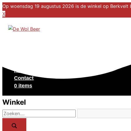
Op woensdag 19 augustus 2026 is de winkel op Berkvelt 8
X
Ga naar de inhoud
Winkel
Over ons
Kalender
Nieuws
Contact
0 items
Winkel