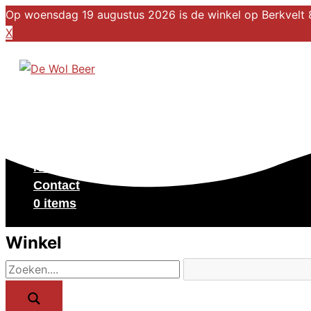
Op woensdag 19 augustus 2026 is de winkel op Berkvelt 8
X
Ga naar de inhoud
Winkel
Over ons
Kalender
Nieuws
Contact
0 items
Winkel