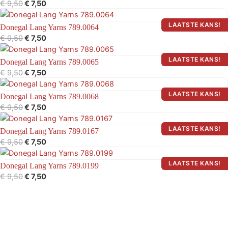
€
9,50
€
7,50
€ 9,50.
€ 7,50.
Oorspronkelijke
Huidige
prijs
prijs
Donegal Lang Yarns 789.0064
was:
is:
€
9,50
€
7,50
€ 9,50.
€ 7,50.
Oorspronkelijke
Huidige
prijs
prijs
Donegal Lang Yarns 789.0065
was:
is:
€
9,50
€
7,50
€ 9,50.
€ 7,50.
Oorspronkelijke
Huidige
prijs
prijs
Donegal Lang Yarns 789.0068
was:
is:
€
9,50
€
7,50
€ 9,50.
€ 7,50.
Oorspronkelijke
Huidige
prijs
prijs
Donegal Lang Yarns 789.0167
was:
is:
€
9,50
€
7,50
€ 9,50.
€ 7,50.
Oorspronkelijke
Huidige
prijs
prijs
Donegal Lang Yarns 789.0199
was:
is:
€
9,50
€
7,50
€ 9,50.
€ 7,50.