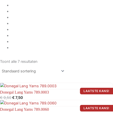
Toont alle 7 resultaten
Oorspronkelijke
Huidige
prijs
prijs
Donegal Lang Yarns 789.0003
was:
is:
€
9,50
€
7,50
€ 9,50.
€ 7,50.
Oorspronkelijke
Huidige
prijs
prijs
Donegal Lang Yarns 789.0060
was:
is: