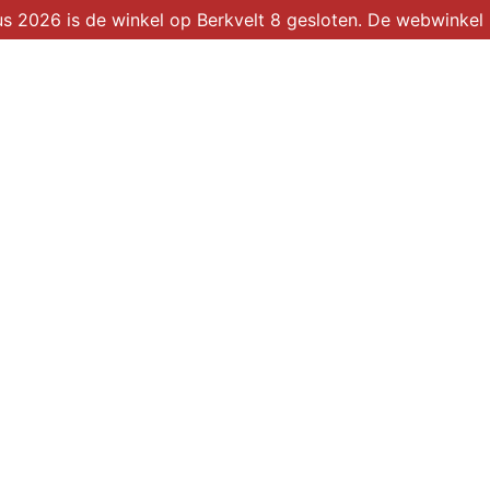
2026 is de winkel op Berkvelt 8 gesloten. De webwinkel b
Winkel
Over ons