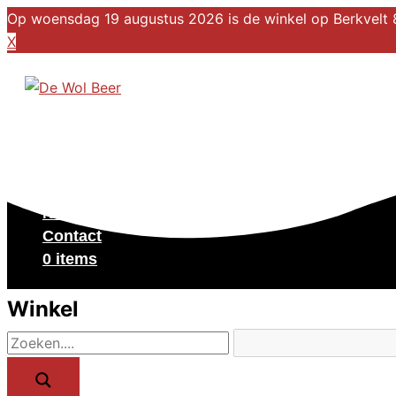
Op woensdag 19 augustus 2026 is de winkel op Berkvelt 8
X
Ga naar de inhoud
Winkel
Over ons
Kalender
Nieuws
Contact
0 items
Winkel