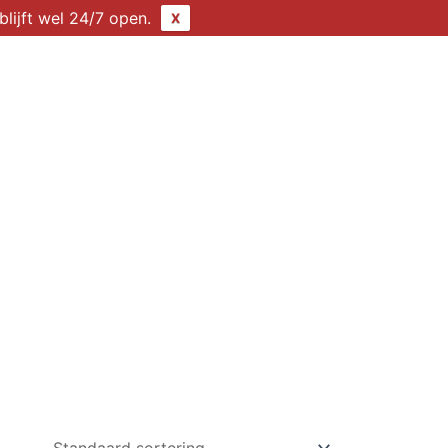
lijft wel 24/7 open.
X
Kalender
Nieuws
Contact
0 items