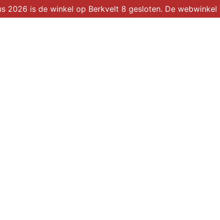
2026 is de winkel op Berkvelt 8 gesloten. De webwinkel b
Winkel
Over ons