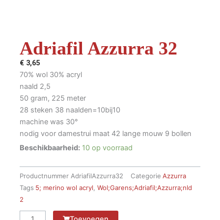
Adriafil Azzurra 32
€
3,65
70% wol 30% acryl
naald 2,5
50 gram, 225 meter
28 steken 38 naalden=10bij10
machine was 30°
nodig voor damestrui maat 42 lange mouw 9 bollen
Beschikbaarheid:
10 op voorraad
Productnummer
AdriafilAzzurra32
Categorie
Azzurra
Tags
5; merino wol acryl
,
Wol;Garens;Adriafil;Azzurra;nld
2
Adriafil
Toevoegen