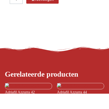
Azzurra
32
aantal
Gerelateerde producten
Adriafil Azzurra 42
Adriafil Azzurra 44
€
3,65
€
3,65