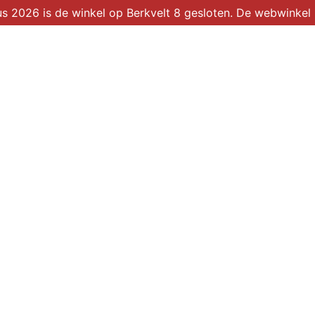
2026 is de winkel op Berkvelt 8 gesloten. De webwinkel b
Winkel
Over ons