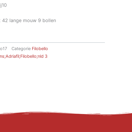
j10
t 42 lange mouw 9 bollen
lo17
Categorie
Filobello
s;Adriafil;Filobello;nld 3