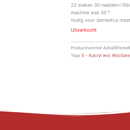
22 steken 30 naalden=10bi
machine was 30 °
nodig voor damestrui maa
Uitverkocht
Productnummer
AdriafilFilobel
Tags
5 - 4;acryl wol
,
Wol;Garen