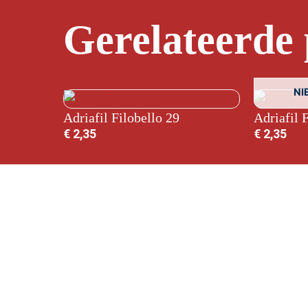
Gerelateerde
NI
Adriafil Filobello 29
Adriafil 
€
2,35
€
2,35
Copyright © 2026 De Wol Beer |
Verzending
|
Al