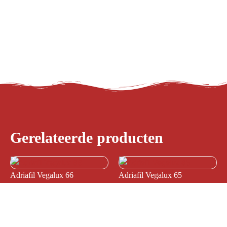
61
aantal
Gerelateerde producten
Adriafil Vegalux 66
Adriafil Vegalux 65
€
4,50
€
4,50