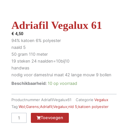
Adriafil Vegalux 61
€
4,50
94% katoen 6% polyester
naald 5
50 gram 110 meter
19 steken 24 naalden=10bij10
handwas
nodig voor damestrui maat 42 lange mouw 9 bollen
Beschikbaarheid:
10 op voorraad
Productnummer
AdriafilVegalux61
Categorie
Vegalux
Tag
Wol;Garens;Adriafil;Vegalux;nld 5;katoen polyester
Adriafil
Toevoegen
Vegalux