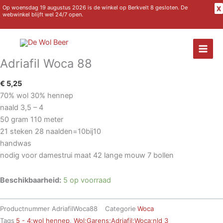
Ga
Op woensdag 19 augustus 2026 is de winkel op Berkvelt 8 gesloten. De
X
webwinkel blijft wel 24/7 open.
naar
de
inhoud
Adriafil Woca 88
€
5,25
70% wol 30% hennep
naald 3,5 – 4
50 gram 110 meter
21 steken 28 naalden=10bij10
handwas
nodig voor damestrui maat 42 lange mouw 7 bollen
Beschikbaarheid:
5 op voorraad
Productnummer
AdriafilWoca88
Categorie
Woca
Tags
5 - 4;wol hennep
,
Wol;Garens;Adriafil;Woca;nld 3