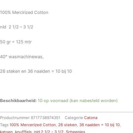
100% Mercirized Cotton
nld 2 1/2 – 3 1/2
50 gr = 125 mtr
40° wasmachinewas,
26 steken en 36 naalden = 10 bij 10
Beschikbaarheid:
10 op voorraad (kan nabesteld worden)
Productnummer
8717738974351
Categorie
Catona
Tags
100% Mercerized Cotton
,
26 steken
,
36 naalden = 10 bij 10
,
katoen
,
knufffels
,
nld 2 1/2 - 3 1/2
,
Scheepjes