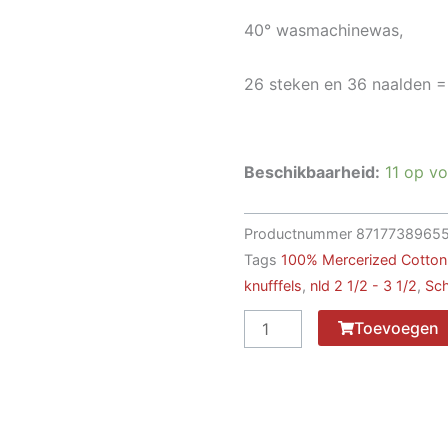
40° wasmachinewas,
26 steken en 36 naalden = 
Beschikbaarheid:
11 op v
Productnummer
8717738965
Tags
100% Mercerized Cotton
knufffels
,
nld 2 1/2 - 3 1/2
,
Sc
Catona
Toevoegen
506
aantal