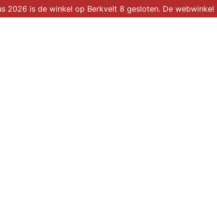
2026 is de winkel op Berkvelt 8 gesloten. De webwinkel b
Winkel
Over ons