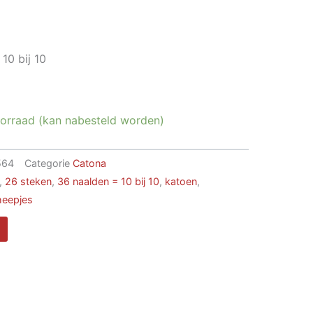
10 bij 10
oorraad (kan nabesteld worden)
564
Categorie
Catona
,
26 steken
,
36 naalden = 10 bij 10
,
katoen
,
heepjes