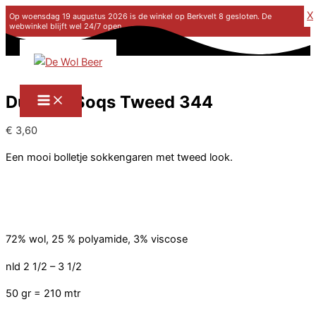
X
Op woensdag 19 augustus 2026 is de winkel op Berkvelt 8 gesloten. De
webwinkel blijft wel 24/7 open.
Ga naar de inhoud
Durable Soqs Tweed 344
€
3,60
Een mooi bolletje sokkengaren met tweed look.
72% wol, 25 % polyamide, 3% viscose
nld 2 1/2 – 3 1/2
50 gr = 210 mtr