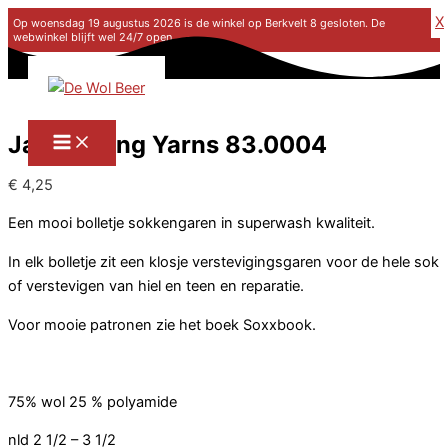
X
Op woensdag 19 augustus 2026 is de winkel op Berkvelt 8 gesloten. De
webwinkel blijft wel 24/7 open.
Ga naar de inhoud
Jawoll Lang Yarns 83.0004
€
4,25
Een mooi bolletje sokkengaren in superwash kwaliteit.
In elk bolletje zit een klosje verstevigingsgaren voor de hele sok
of verstevigen van hiel en teen en reparatie.
Voor mooie patronen zie het boek Soxxbook.
75% wol 25 % polyamide
nld 2 1/2 – 3 1/2