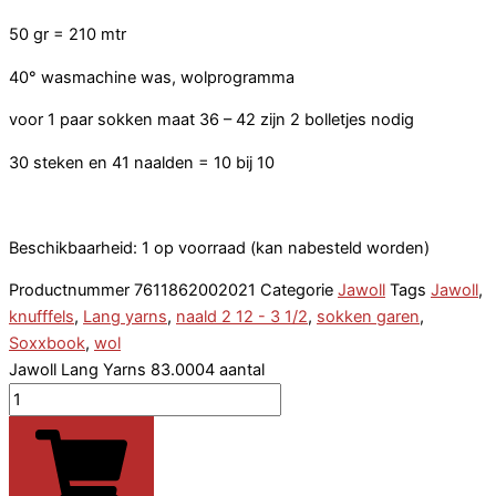
50 gr = 210 mtr
40° wasmachine was, wolprogramma
voor 1 paar sokken maat 36 – 42 zijn 2 bolletjes nodig
30 steken en 41 naalden = 10 bij 10
Beschikbaarheid:
1 op voorraad (kan nabesteld worden)
Productnummer
7611862002021
Categorie
Jawoll
Tags
Jawoll
,
knufffels
,
Lang yarns
,
naald 2 12 - 3 1/2
,
sokken garen
,
Soxxbook
,
wol
Jawoll Lang Yarns 83.0004 aantal