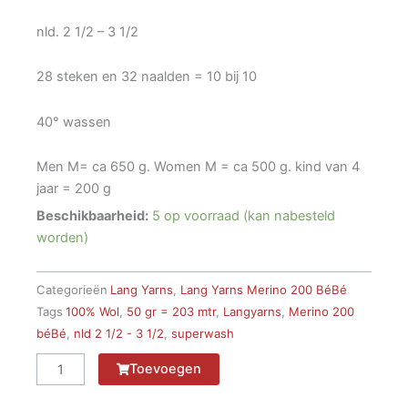
nld. 2 1/2 – 3 1/2
28 steken en 32 naalden = 10 bij 10
40° wassen
Men M= ca 650 g. Women M = ca 500 g. kind van 4
jaar = 200 g
Beschikbaarheid:
5 op voorraad (kan nabesteld
worden)
Categorieën
Lang Yarns
,
Lang Yarns Merino 200 BéBé
Tags
100% Wol
,
50 gr = 203 mtr
,
Langyarns
,
Merino 200
béBé
,
nld 2 1/2 - 3 1/2
,
superwash
Lang
Toevoegen
Merino
200