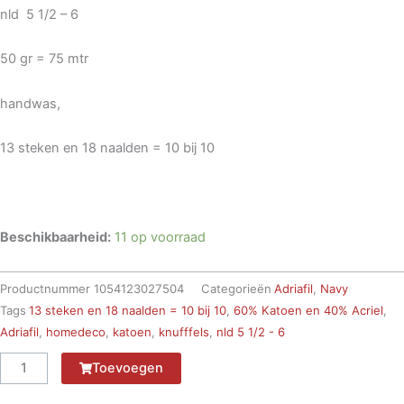
nld 5 1/2 – 6
50 gr = 75 mtr
handwas,
13 steken en 18 naalden = 10 bij 10
Beschikbaarheid:
11 op voorraad
Productnummer
1054123027504
Categorieën
Adriafil
,
Navy
Tags
13 steken en 18 naalden = 10 bij 10
,
60% Katoen en 40% Acriel
,
Adriafil
,
homedeco
,
katoen
,
knufffels
,
nld 5 1/2 - 6
Navy
Toevoegen
054