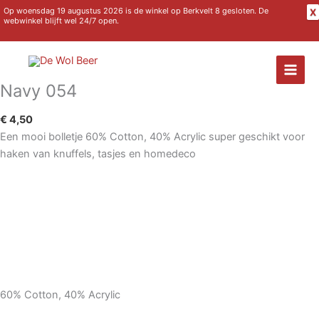
Ga
Op woensdag 19 augustus 2026 is de winkel op Berkvelt 8 gesloten. De
X
webwinkel blijft wel 24/7 open.
naar
de
inhoud
Navy 054
€
4,50
Een mooi bolletje 60% Cotton, 40% Acrylic super geschikt voor
haken van knuffels, tasjes en homedeco
60% Cotton, 40% Acrylic