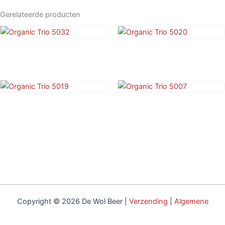
aantal
Gerelateerde producten
Organic Trio 5032
Organic Trio 5020
€
4,95
€
4,95
Organic Trio 5019
Organic Trio 5007
€
4,95
€
4,95
Copyright © 2026 De Wol Beer |
Verzending
|
Algemene
voorwaarden