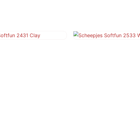
ftfun 2431 Clay
Scheepjes Softfun 2533 
€
3,10