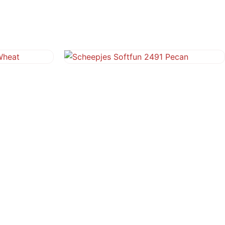
Wheat
Scheepjes Softfun 2491 Pecan
€
3,10