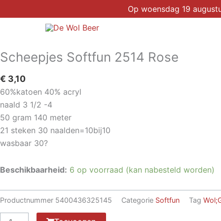
Ga
Op woensdag 19 augustus 
naar
de
inhoud
Scheepjes Softfun 2514 Rose
€
3,10
60%katoen 40% acryl
naald 3 1/2 -4
50 gram 140 meter
21 steken 30 naalden=10bij10
wasbaar 30?
Beschikbaarheid:
6 op voorraad (kan nabesteld worden)
Productnummer
5400436325145
Categorie
Softfun
Tag
Wol;G
Scheepjes