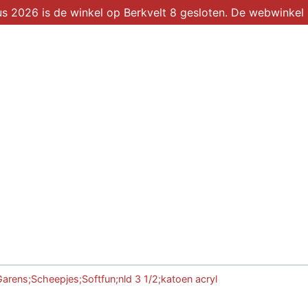
2026 is de winkel op Berkvelt 8 gesloten. De webwinkel b
Winkel
Over ons
arens;Scheepjes;Softfun;nld 3 1/2;katoen acryl