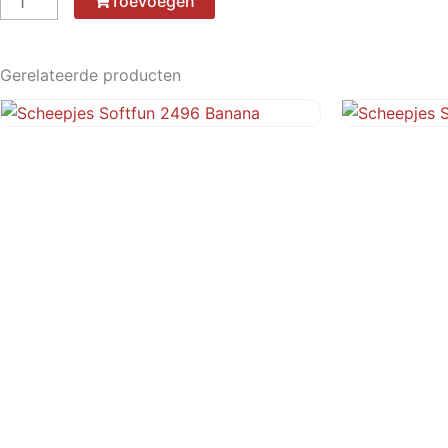
Toevoegen
Softfun
2514
Rose
Gerelateerde producten
aantal
Scheepjes Softfun 2496 Banana
Scheepjes So
€
3,10
€
3,10