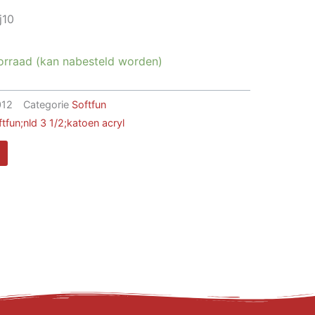
j10
orraad (kan nabesteld worden)
012
Categorie
Softfun
fun;nld 3 1/2;katoen acryl