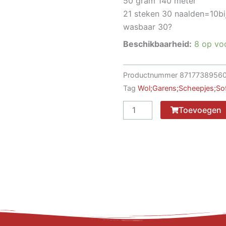
50 gram 140 meter
21 steken 30 naalden=10bi
wasbaar 30?
Beschikbaarheid:
8 op vo
Productnummer
8717738956
Tag
Wol;Garens;Scheepjes;Soft
Scheepjes
Toevoegen
Softfun
2601
Graphite
aantal