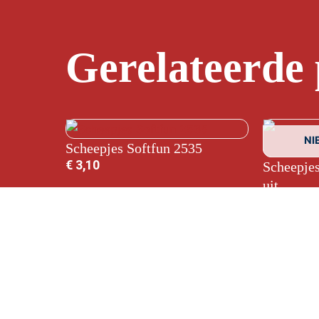
Gerelateerde
NI
Scheepjes Softfun 2535
€
3,10
Scheepjes
uit
€
3,10
Copyright © 2026 De Wol Beer |
Verzending
|
Al