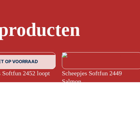
 producten
ET OP VOORRAAD
 Softfun 2452 loopt
Scheepjes Softfun 2449
Salmon
€
3,10
gemene voorwaarden