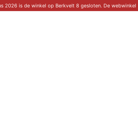
2026 is de winkel op Berkvelt 8 gesloten. De webwinkel b
Winkel
Over ons