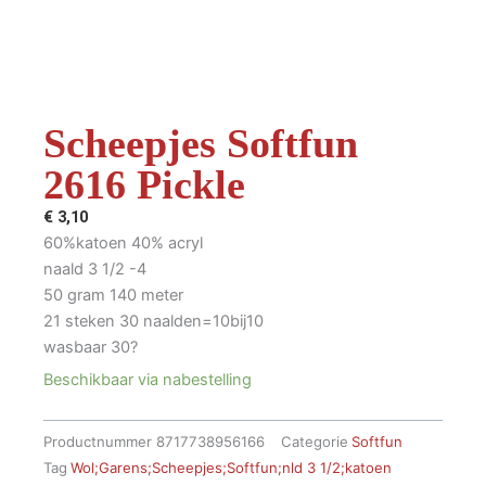
Scheepjes Softfun
2616 Pickle
€
3,10
60%katoen 40% acryl
naald 3 1/2 -4
50 gram 140 meter
21 steken 30 naalden=10bij10
wasbaar 30?
Beschikbaar via nabestelling
Productnummer
8717738956166
Categorie
Softfun
Tag
Wol;Garens;Scheepjes;Softfun;nld 3 1/2;katoen