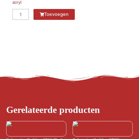
acryl
Scheepjes
Toevoegen
Softfun
2616
Pickle
aantal
Gerelateerde producten