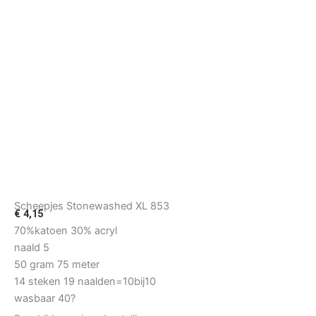
Scheepjes Stonewashed XL 853
€
4,15
70%katoen 30% acryl
naald 5
50 gram 75 meter
14 steken 19 naalden=10bij10
wasbaar 40?