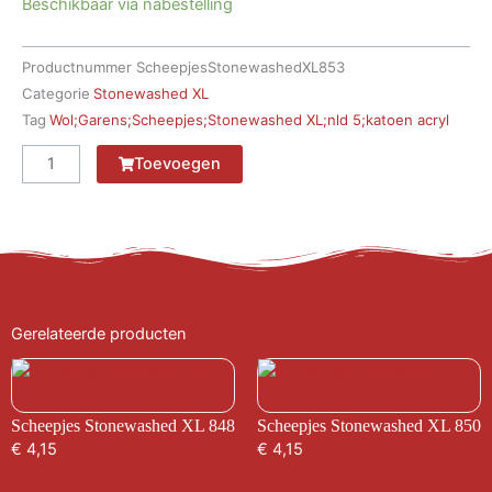
Beschikbaar via nabestelling
Productnummer
ScheepjesStonewashedXL853
Categorie
Stonewashed XL
Tag
Wol;Garens;Scheepjes;Stonewashed XL;nld 5;katoen acryl
Scheepjes
Toevoegen
Stonewashed
XL
853
aantal
Gerelateerde producten
Scheepjes Stonewashed XL 848
Scheepjes Stonewashed XL 850
€
4,15
€
4,15