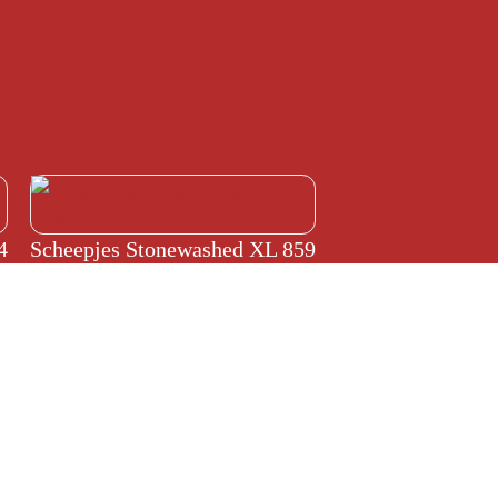
4
Scheepjes Stonewashed XL 859
€
4,15