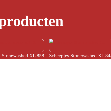
 producten
s Stonewashed XL 858
Scheepjes Stonewashed XL 84
€
4,15
gemene voorwaarden