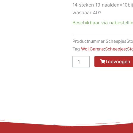
14 steken 19 naalden=10bi
wasbaar 40?
Beschikbaar via nabestelli
Productnummer
ScheepjesSt
Tag
Wol;Garens;Scheepjes;Sto
Scheepjes
Toevoegen
Stonewashed
XL
867
aantal