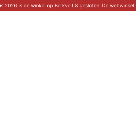
2026 is de winkel op Berkvelt 8 gesloten. De webwinkel b
Winkel
Over ons