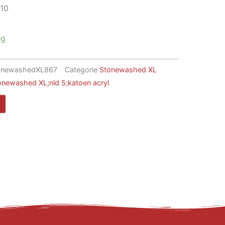
j10
ng
onewashedXL867
Categorie
Stonewashed XL
newashed XL;nld 5;katoen acryl