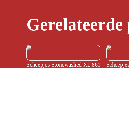
Gerelateerde
Scheepjes Stonewashed XL 861
Scheepje
€
4,15
€
4,15
Copyright © 2026 De Wol Beer |
Verzending
|
Al