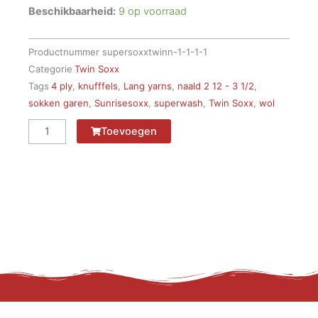
Beschikbaarheid:
9 op voorraad
Productnummer
supersoxxtwinn-1-1-1-1
Categorie
Twin Soxx
Tags
4 ply
,
knufffels
,
Lang yarns
,
naald 2 12 - 3 1/2
,
sokken garen
,
Sunrisesoxx
,
superwash
,
Twin Soxx
,
wol
Super
Toevoegen
SOXX
twinn
909.0305
aantal