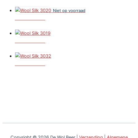
€
4,95
Niet op voorraad
Wool Silk 3020
€
4,95
Wool Silk 3019
€
4,95
Wool Silk 3032
€
4,95
Copyright © 2026 De Wol Beer |
Verzending
|
Algemene