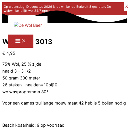
X
Op woensdag 19 augustus 2026 is de winkel op Berkvelt 8 gesloten. De
webwinkel blijft wel 24/7 open.
Ga naar de inhoud
Wool Silk 3013
€
4,95
75% Wol, 25 % zijde
naald 3 – 3 1/2
50 gram 300 meter
26 steken naalden=10bij10
wolwasprogramma 30°
Voor een dames trui lange mouw maat 42 heb je 5 bollen nodig
Beschikbaarheid:
9 op voorraad