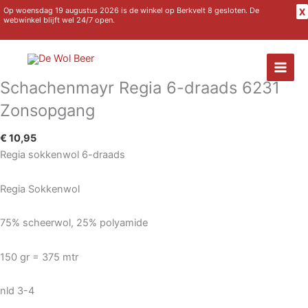
Ga
Op woensdag 19 augustus 2026 is de winkel op Berkvelt 8 gesloten. De
X
webwinkel blijft wel 24/7 open.
naar
de
inhoud
Schachenmayr Regia 6-draads 6231
Zonsopgang
€
10,95
Regia sokkenwol 6-draads
Regia Sokkenwol
75% scheerwol, 25% polyamide
150 gr = 375 mtr
nld 3-4