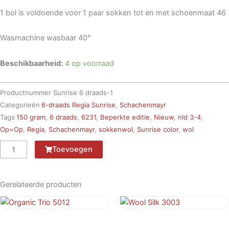
1 bol is voldoende voor 1 paar sokken tot en met schoenmaat 46
Wasmachine wasbaar 40°
Beschikbaarheid:
4 op voorraad
Productnummer
Sunrise 6 draads-1
Categorieën
6-draads Regia Sunrise
,
Schachenmayr
Tags
150 gram
,
6 draads
,
6231
,
Beperkte editie
,
Nieuw
,
nld 3-4
,
Op=Op
,
Regia
,
Schachenmayr
,
sokkenwol
,
Sunrise color
,
wol
Schachenmayr
Toevoegen
Regia
6-
draads
Gerelateerde producten
6231
Zonsopgang
Organic Trio 5012
Wool Silk 3003
aantal
€
4,95
€
4,95