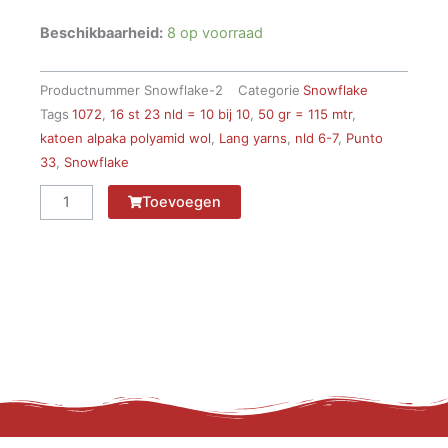
Beschikbaarheid:
8 op voorraad
Productnummer
Snowflake-2
Categorie
Snowflake
Tags
1072
,
16 st 23 nld = 10 bij 10
,
50 gr = 115 mtr
,
katoen alpaka polyamid wol
,
Lang yarns
,
nld 6-7
,
Punto
33
,
Snowflake
Snowflake
Toevoegen
1072.0026
aantal